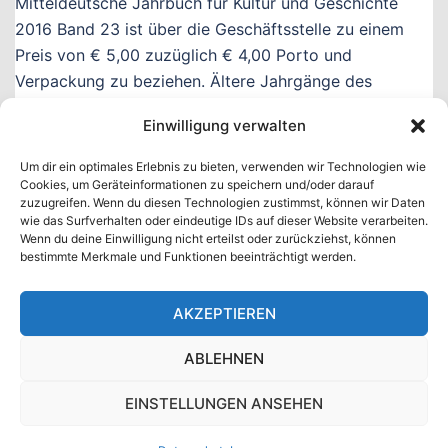
Mitteldeutsche Jahrbuch für Kultur und Geschichte
2016 Band 23 ist über die Geschäftsstelle zu einem
Preis von € 5,00 zuzüglich € 4,00 Porto und
Verpackung zu beziehen. Ältere Jahrgänge des
Mitteldeutschen Jahrbuches für […]
Einwilligung verwalten
Um dir ein optimales Erlebnis zu bieten, verwenden wir Technologien wie
Cookies, um Geräteinformationen zu speichern und/oder darauf
Seitennummerierung
zuzugreifen. Wenn du diesen Technologien zustimmst, können wir Daten
1
2
>
der
wie das Surfverhalten oder eindeutige IDs auf dieser Website verarbeiten.
Wenn du deine Einwilligung nicht erteilst oder zurückziehst, können
Beiträge
bestimmte Merkmale und Funktionen beeinträchtigt werden.
AKZEPTIEREN
ABLEHNEN
IMPRESSUM
DATENSCHUTZ
EINSTELLUNGEN ANSEHEN