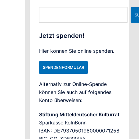
Suchen
S
Jetzt spenden!
Hier können Sie online spenden.
SPENDENFORMULAR
Alternativ zur Online-Spende
können Sie auch auf folgendes
Konto überweisen:
Stiftung Mitteldeutscher Kulturrat
Sparkasse KölnBonn
IBAN: DE79370501980000071258
BIC: COLSDE33XXX